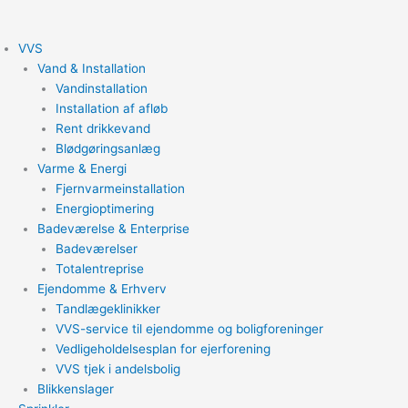
Gå
til
VVS
indholdet
Vand & Installation
Vandinstallation
Installation af afløb
Rent drikkevand
Blødgøringsanlæg
Varme & Energi
Fjernvarmeinstallation
Energioptimering
Badeværelse & Enterprise
Badeværelser
Totalentreprise
Ejendomme & Erhverv
Tandlægeklinikker
VVS-service til ejendomme og boligforeninger
Vedligeholdelsesplan for ejerforening
VVS tjek i andelsbolig
Blikkenslager