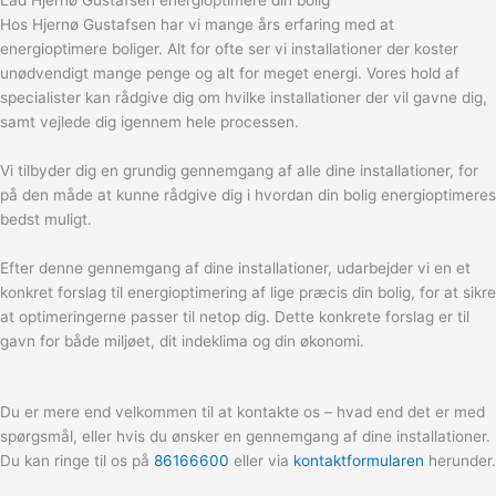
Lad Hjernø Gustafsen energioptimere din bolig
Hos Hjernø Gustafsen har vi mange års erfaring med at
energioptimere boliger. Alt for ofte ser vi installationer der koster
unødvendigt mange penge og alt for meget energi. Vores hold af
specialister kan rådgive dig om hvilke installationer der vil gavne dig,
samt vejlede dig igennem hele processen.
Vi tilbyder dig en grundig gennemgang af alle dine installationer, for
på den måde at kunne rådgive dig i hvordan din bolig energioptimeres
bedst muligt.
Efter denne gennemgang af dine installationer, udarbejder vi en et
konkret forslag til energioptimering af lige præcis din bolig, for at sikre
at optimeringerne passer til netop dig. Dette konkrete forslag er til
gavn for både miljøet, dit indeklima og din økonomi.
Du er mere end velkommen til at kontakte os – hvad end det er med
spørgsmål, eller hvis du ønsker en gennemgang af dine installationer.
Du kan ringe til os på
86166600
eller via
kontaktformularen
herunder.