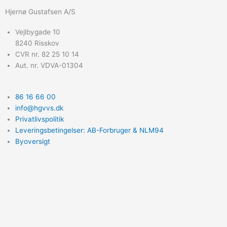
Hjernø Gustafsen A/S
Vejlbygade 10
8240 Risskov
CVR nr. 82 25 10 14
Aut. nr. VDVA-01304
86 16 66 00
info@hgvvs.dk
Privatlivspolitik
Leveringsbetingelser: AB-Forbruger & NLM94
Byoversigt
F
L
I
a
i
n