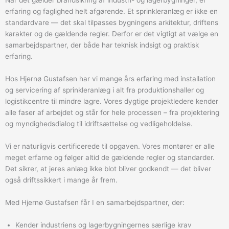
Når det gælder brandsikring af industri- og lagerbygninger, er
erfaring og faglighed helt afgørende. Et sprinkleranlæg er ikke en
standardvare — det skal tilpasses bygningens arkitektur, driftens
karakter og de gældende regler. Derfor er det vigtigt at vælge en
samarbejdspartner, der både har teknisk indsigt og praktisk
erfaring.
Hos Hjernø Gustafsen har vi mange års erfaring med installation
og servicering af sprinkleranlæg i alt fra produktionshaller og
logistikcentre til mindre lagre. Vores dygtige projektledere kender
alle faser af arbejdet og står for hele processen – fra projektering
og myndighedsdialog til idriftsættelse og vedligeholdelse.
Vi er naturligvis certificerede til opgaven. Vores montører er alle
meget erfarne og følger altid de gældende regler og standarder.
Det sikrer, at jeres anlæg ikke blot bliver godkendt — det bliver
også driftssikkert i mange år frem.
Med Hjernø Gustafsen får I en samarbejdspartner, der:
Kender industriens og lagerbygningernes særlige krav