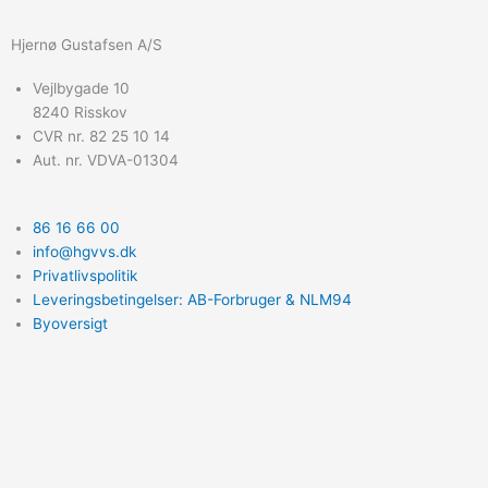
Hjernø Gustafsen A/S
Vejlbygade 10
8240 Risskov
CVR nr. 82 25 10 14
Aut. nr. VDVA-01304
86 16 66 00
info@hgvvs.dk
Privatlivspolitik
Leveringsbetingelser: AB-Forbruger & NLM94
Byoversigt
F
L
I
a
i
n