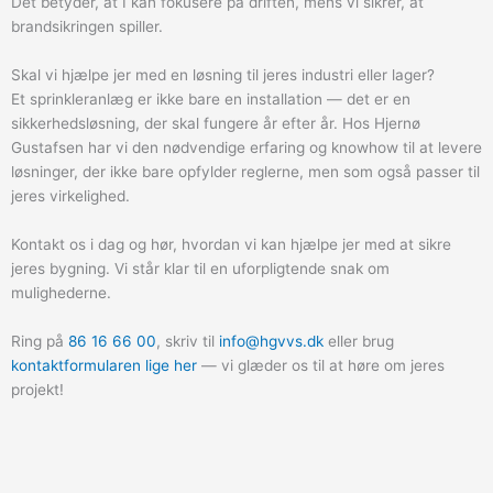
Det betyder, at I kan fokusere på driften, mens vi sikrer, at
brandsikringen spiller.
Skal vi hjælpe jer med en løsning til jeres industri eller lager?
Et sprinkleranlæg er ikke bare en installation — det er en
sikkerhedsløsning, der skal fungere år efter år. Hos Hjernø
Gustafsen har vi den nødvendige erfaring og knowhow til at levere
løsninger, der ikke bare opfylder reglerne, men som også passer til
jeres virkelighed.
Kontakt os i dag og hør, hvordan vi kan hjælpe jer med at sikre
jeres bygning. Vi står klar til en uforpligtende snak om
mulighederne.
Ring på
86 16 66 00
, skriv til
info@hgvvs.dk
eller brug
kontaktformularen lige her
— vi glæder os til at høre om jeres
projekt!