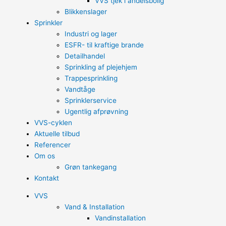
VVS tjek i andelsbolig
Blikkenslager
Sprinkler
Industri og lager
ESFR- til kraftige brande
Detailhandel
Sprinkling af plejehjem
Trappesprinkling
Vandtåge
Sprinklerservice
Ugentlig afprøvning
VVS-cyklen
Aktuelle tilbud
Referencer
Om os
Grøn tankegang
Kontakt
VVS
Vand & Installation
Vandinstallation