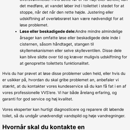
det medføre, at vandet løber ind i toilettet i stedet for at
stoppe, når det når den rette højde. Justering eller
udskiftning af overløbsrøret kan være nødvendigt for at
løse problemet.
Løse eller beskadigede dele:
Andre mindre almindelige
årsager kan omfatte løse eller beskadigede dele inde i
cisternen, såsom håndtaget, stangen til
skyllemekanismen eller selve skylleventilen. Disse dele
kan blive slidte over tid og kræver muligvis udskiftning for
at genoprette toilettets funktionalitet.
Hvis du har prøvet at løse disse problemer uden held, eller hvis du
er usikker på, hvordan du skal gribe problemet an, anbefaler vi
stærkt, at du kontakter vores kundeservice så du kan få fat i en af
vores professionelle VVS’ere. Vi har både årelang erfaring, og
garanti for god service og høj kvalitet.
Vores eksperter kan hurtigt diagnosticere og reparere dit løbende
toilet, så du undgår unødvendigt vandspild og høje vandregninger.
Hvornår skal du kontakte en