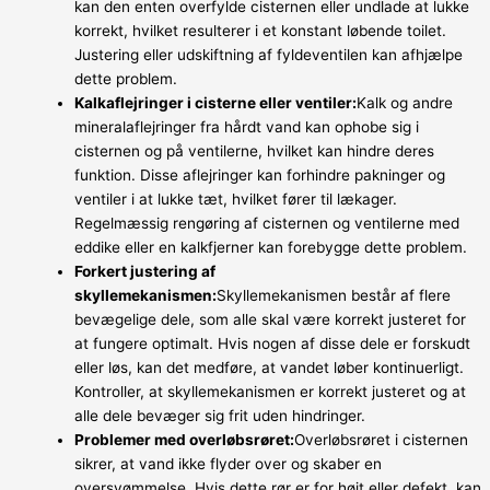
kan den enten overfylde cisternen eller undlade at lukke
korrekt, hvilket resulterer i et konstant løbende toilet.
Justering eller udskiftning af fyldeventilen kan afhjælpe
dette problem.
Kalkaflejringer i cisterne eller ventiler:
Kalk og andre
mineralaflejringer fra hårdt vand kan ophobe sig i
cisternen og på ventilerne, hvilket kan hindre deres
funktion. Disse aflejringer kan forhindre pakninger og
ventiler i at lukke tæt, hvilket fører til lækager.
Regelmæssig rengøring af cisternen og ventilerne med
eddike eller en kalkfjerner kan forebygge dette problem.
Forkert justering af
skyllemekanismen:
Skyllemekanismen består af flere
bevægelige dele, som alle skal være korrekt justeret for
at fungere optimalt. Hvis nogen af disse dele er forskudt
eller løs, kan det medføre, at vandet løber kontinuerligt.
Kontroller, at skyllemekanismen er korrekt justeret og at
alle dele bevæger sig frit uden hindringer.
Problemer med overløbsrøret:
Overløbsrøret i cisternen
sikrer, at vand ikke flyder over og skaber en
oversvømmelse. Hvis dette rør er for højt eller defekt, kan