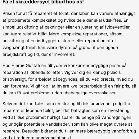
Få et skræddersyet tilbud hos os!
Prisen for at få repareret et toilet, der løber, kan variere afhængigt
af problemets kompleksitet og hvilke dele der skal udskiftes. En
simpel udskiftning af pakninger eller en justering af fyldeventilen
kan være relativt billig. Mere komplekse reparationer, såsom
udskiftning af en indbygget cisterne eller reparation af et
væghængt toilet, kan være dyrere på grund af den øgede
arbejdskraft og tid, der er involveret.
Hos Hjernø Gustafsen tilbyder vi konkurrencedygtige priser på
reparation af løbende toiletter. Vigiver dig en klar og præcis
prisoversigt, før arbejdet påbegyndes, så du ved præcis, hvad du
kan forvente. Vi går op i at levere kvalitetsarbejde til en fair pris, så
du kan få løst problemet uden ubehagelige overraskelser.
Selvom det kan føles som en stor og til dels unødvendig udgift at
reparere et løbende toilet, bør det betragtes som en investering.
Ved at løse problemet hurtigt sparer du penge på vandregningen
og undgår potentielle vandskader, som kan blive meget dyrere at
reparere. Desuden bidrager du til en mere bæredygtig vandforbrug
ved at reducere unødvendigt spild.