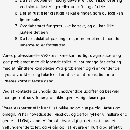
Du har problemer med fyldeventilen, som ikke løser sig
ved simple justeringer eller udskiftning af dele.
Der er rust eller kraftige kalkaflejringer, som du ikke kan
fjerne selv.
Overløbsrøret fungerer ikke korrekt, og du kan ikke
justere det selv.
Du har udskiftet pakningerne, men problemet med det
løbende toilet fortsætter.
Vores professionelle VVS-teknikere kan hurtigt diagnosticere og
løse problemet med dit løbende toilet. Vi har mange års erfaring
med at håndtere komplekse VVS-problemer, og vi anvender de
nyeste værktøjer og teknikker for at sikre, at reparationerne
udføres korrekt første gang.
Ved at kontakte os undgår du unødvendige udgifter og besvær
med gør-det-selv forsøg, der ikke giver varige løsninger.
Vores eksperter står klar til at rykke ud og hjælpe dig i Århus og
omegn. Vi har hovedsæde i Risskov, og derfor rykker vi hellere end
gerne ud i Østjylland. Vi forstår, hvor vigtigt det er at have et
velfungerende toilet, og vi går op i at levere en hurtig og effektiv