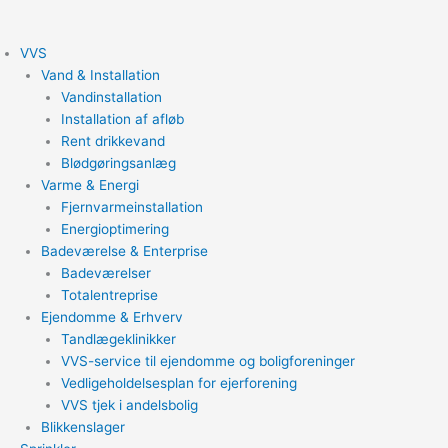
Gå
til
VVS
indholdet
Vand & Installation
Vandinstallation
Installation af afløb
Rent drikkevand
Blødgøringsanlæg
Varme & Energi
Fjernvarmeinstallation
Energioptimering
Badeværelse & Enterprise
Badeværelser
Totalentreprise
Ejendomme & Erhverv
Tandlægeklinikker
VVS-service til ejendomme og boligforeninger
Vedligeholdelsesplan for ejerforening
VVS tjek i andelsbolig
Blikkenslager