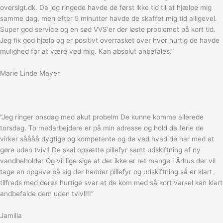
oversigt.dk. Da jeg ringede havde de først ikke tid til at hjælpe mig
samme dag, men efter 5 minutter havde de skaffet mig tid alligevel.
Super god service og en sød VVS'er der løste problemet på kort tid.
Jeg fik god hjælp og er positivt overrasket over hvor hurtig de havde
mulighed for at være ved mig. Kan absolut anbefales.”
Marie Linde Mayer
“Jeg ringer onsdag med akut probelm De kunne komme allerede
torsdag. To medarbejdere er på min adresse og hold da ferie de
virker såååå dygtige og kompetente og de ved hvad de har med at
gøre uden tvivl! De skal opsætte pillefyr samt udskiftning af ny
vandbeholder Og vil lige sige at der ikke er ret mange i Århus der vil
tage en opgave på sig der hedder pillefyr og udskiftning så er klart
tilfreds med deres hurtige svar at de kom med så kort varsel kan klart
andbefalde dem uden tvivl!!!”
Jamilla