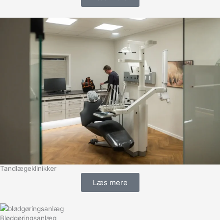
Tandlægeklinikker
Læs mere
Blødgøringsanlæg