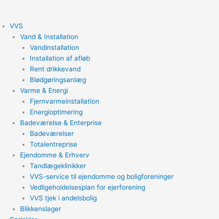
Gå
til
VVS
indholdet
Vand & Installation
Vandinstallation
Installation af afløb
Rent drikkevand
Blødgøringsanlæg
Varme & Energi
Fjernvarmeinstallation
Energioptimering
Badeværelse & Enterprise
Badeværelser
Totalentreprise
Ejendomme & Erhverv
Tandlægeklinikker
VVS-service til ejendomme og boligforeninger
Vedligeholdelsesplan for ejerforening
VVS tjek i andelsbolig
Blikkenslager