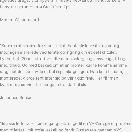
ligeledes draget stor nytte af firmaets netværk af håndværkere. Vi
benytter gerne Hjernø Gustafsen igen!”
Morten Westergaard
“Super prof service fra start til slut. Fantastisk positiv og venlig
modtagelse allerede ved første opringning om et defekt toilet.
Lynhurtigt (20 minutter) vendte den planlægningsansvarlige tilbage
med tilbud. Og med besked om at en montør kunne komme samme
dag, idet de lige havde et hul i i planlægningen. Han kom til tiden,
monterede, gjorde rent efter sig og var rigtig flink. Her får man
kvalitet og service for pengene fra start til slut”
Johannes Brinkø
“Jeg skulle for aller første gang selv ringe til en VVS'er pga et problem
med toilettet i mit bofælleskab og fandt Gustavsen gennem VVS-