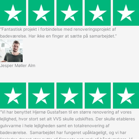
“Fantastisk projekt i forbindelse med renoveringsprojekt af
badeværelse. Har ikke en finger at sætte på samarbejdet.”
Jesper Møller Alm
“Vi har benyttet Hjernø Gustafsen til en større renovering af vores
lejlighed, hvor stort set alt VVS skulle udskiftes. Der skulle etableres
gulvvarme i hele lejligheden samt en totalrenovering af
badeværelse. Samarbejdet har fungeret upåklageligt, og vi har