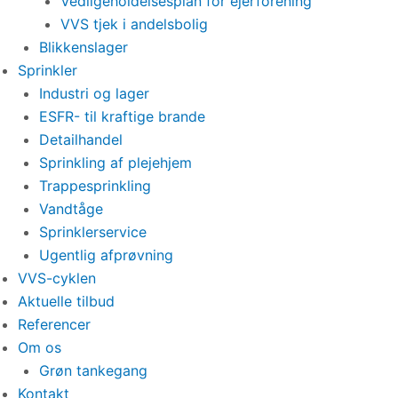
Vedligeholdelsesplan for ejerforening
VVS tjek i andelsbolig
Blikkenslager
Sprinkler
Industri og lager
ESFR- til kraftige brande
Detailhandel
Sprinkling af plejehjem
Trappesprinkling
Vandtåge
Sprinklerservice
Ugentlig afprøvning
VVS-cyklen
Aktuelle tilbud
Referencer
Om os
Grøn tankegang
Kontakt