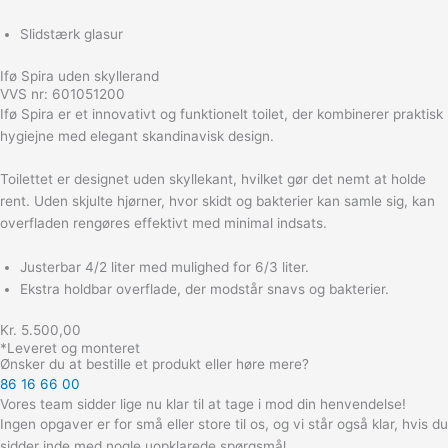
Slidstærk glasur
Ifø Spira uden skyllerand
VVS nr: 601051200
Ifø Spira er et innovativt og funktionelt toilet, der kombinerer praktisk
hygiejne med elegant skandinavisk design.
Toilettet er designet uden skyllekant, hvilket gør det nemt at holde
rent. Uden skjulte hjørner, hvor skidt og bakterier kan samle sig, kan
overfladen rengøres effektivt med minimal indsats.
Justerbar 4/2 liter med mulighed for 6/3 liter.
Ekstra holdbar overflade, der modstår snavs og bakterier.
Kr. 5.500,00
*Leveret og monteret
Ønsker du at bestille et produkt eller høre mere?
86 16 66 00
Vores team sidder lige nu klar til at tage i mod din henvendelse!
Ingen opgaver er for små eller store til os, og vi står også klar, hvis du
sidder inde med nogle uopklarede spørgsmål,