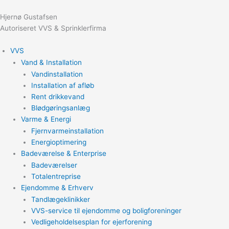
Gå
til
Hjernø Gustafsen
indholdet
Autoriseret VVS & Sprinklerfirma
VVS
Vand & Installation
Vandinstallation
Installation af afløb
Rent drikkevand
Blødgøringsanlæg
Varme & Energi
Fjernvarmeinstallation
Energioptimering
Badeværelse & Enterprise
Badeværelser
Totalentreprise
Ejendomme & Erhverv
Tandlægeklinikker
VVS-service til ejendomme og boligforeninger
Vedligeholdelsesplan for ejerforening